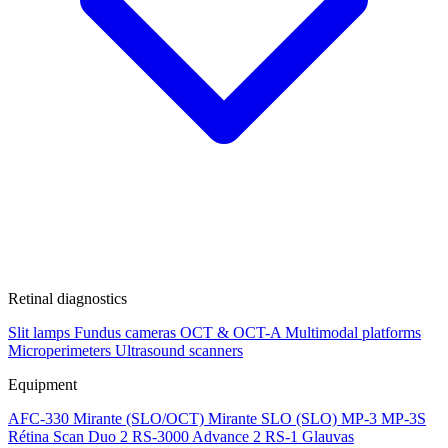
Retinal diagnostics
Slit lamps
Fundus cameras
OCT & OCT-A
Multimodal platforms
Microperimeters
Ultrasound scanners
Equipment
AFC-330
Mirante (SLO/OCT)
Mirante SLO (SLO)
MP-3
MP-3S
Rétina Scan Duo 2
RS-3000 Advance 2
RS-1 Glauvas