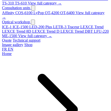
TS-310
TS-610
View full category →
Consultation units
Affinity
COS-6100
LyPop
OT-4200
OT-6400
View full category
→
Optical workshop
ICE-1
ICE-1500
LED-200 Plus
LETR-3 Traceur LEXCE Trend
LEXCE Trend 8D
LEXCE Trend D
LEXCE Trend DBT
LFU-220
ME-1500
View full category →
Quote
Technical support
Image gallery
Shop
FR
EN
Home