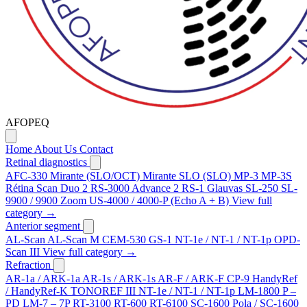
AFOPEQ
Home
About Us
Contact
Retinal diagnostics
AFC-330
Mirante (SLO/OCT)
Mirante SLO (SLO)
MP-3
MP-3S
Rétina Scan Duo 2
RS-3000 Advance 2
RS-1 Glauvas
SL-250
SL-
9900 / 9900 Zoom
US-4000 / 4000-P (Echo A + B)
View full
category →
Anterior segment
AL-Scan
AL-Scan M
CEM-530
GS-1
NT-1e / NT-1 / NT-1p
OPD-
Scan III
View full category →
Refraction
AR-1a / ARK-1a
AR-1s / ARK-1s
AR-F / ARK-F
CP-9
HandyRef
/ HandyRef-K
TONOREF III
NT-1e / NT-1 / NT-1p
LM-1800 P –
PD
LM-7 – 7P
RT-3100
RT-600
RT-6100
SC-1600 Pola / SC-1600