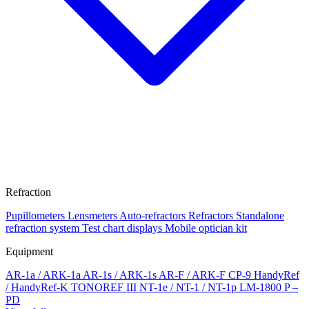
Refraction
Pupillometers
Lensmeters
Auto-refractors
Refractors
Standalone
refraction system
Test chart displays
Mobile optician kit
Equipment
AR-1a / ARK-1a
AR-1s / ARK-1s
AR-F / ARK-F
CP-9
HandyRef
/ HandyRef-K
TONOREF III
NT-1e / NT-1 / NT-1p
LM-1800 P –
PD