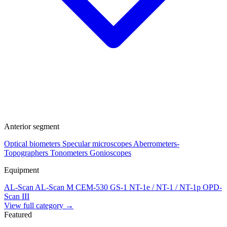
Anterior segment
Optical biometers
Specular microscopes
Aberrometers-
Topographers
Tonometers
Gonioscopes
Equipment
AL-Scan
AL-Scan M
CEM-530
GS-1
NT-1e / NT-1 / NT-1p
OPD-
Scan III
View full category →
Featured