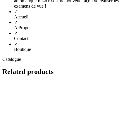
automatique RT-6100. Une nouvelle façon de réaliser les
examens de vue !
✓
Accueil
✓
A Propos
✓
Contact
✓
Boutique
Catalogue
Related
products