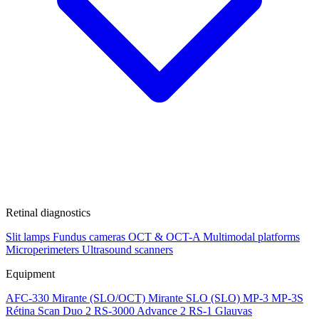
Retinal diagnostics
Slit lamps
Fundus cameras
OCT & OCT-A
Multimodal platforms
Microperimeters
Ultrasound scanners
Equipment
AFC-330
Mirante (SLO/OCT)
Mirante SLO (SLO)
MP-3
MP-3S
Rétina Scan Duo 2
RS-3000 Advance 2
RS-1 Glauvas