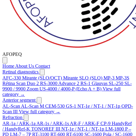
AFOPEQ
Home
About Us
Contact
Retinal diagnostics
AFC-330
Mirante (SLO/OCT)
Mirante SLO (SLO)
MP-3
MP-3S
Rétina Scan Duo 2
RS-3000 Advance 2
RS-1 Glauvas
SL-250
SL-
9900 / 9900 Zoom
US-4000 / 4000-P (Echo A + B)
View full
category →
Anterior segment
AL-Scan
AL-Scan M
CEM-530
GS-1
NT-1e / NT-1 / NT-1p
OPD-
Scan III
View full category →
Refraction
AR-1a / ARK-1a
AR-1s / ARK-1s
AR-F / ARK-F
CP-9
HandyRef
/ HandyRef-K
TONOREF III
NT-1e / NT-1 / NT-1p
LM-1800 P –
PD
LM-7 – 7P
RT-3100
RT-600
RT-6100
SC-1600 Pola / SC-1600