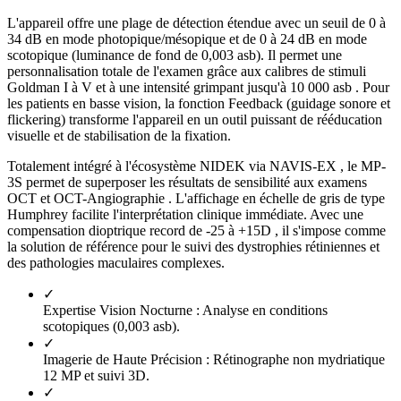
L'appareil offre une plage de détection étendue avec un seuil de 0 à
34 dB en mode photopique/mésopique et de 0 à 24 dB en mode
scotopique (luminance de fond de 0,003 asb). Il permet une
personnalisation totale de l'examen grâce aux calibres de stimuli
Goldman I à V et à une intensité grimpant jusqu'à 10 000 asb . Pour
les patients en basse vision, la fonction Feedback (guidage sonore et
flickering) transforme l'appareil en un outil puissant de rééducation
visuelle et de stabilisation de la fixation.
Totalement intégré à l'écosystème NIDEK via NAVIS-EX , le MP-
3S permet de superposer les résultats de sensibilité aux examens
OCT et OCT-Angiographie . L'affichage en échelle de gris de type
Humphrey facilite l'interprétation clinique immédiate. Avec une
compensation dioptrique record de -25 à +15D , il s'impose comme
la solution de référence pour le suivi des dystrophies rétiniennes et
des pathologies maculaires complexes.
✓
Expertise Vision Nocturne :
Analyse en conditions
scotopiques (0,003 asb).
✓
Imagerie de Haute Précision :
Rétinographe non mydriatique
12 MP et suivi 3D.
✓