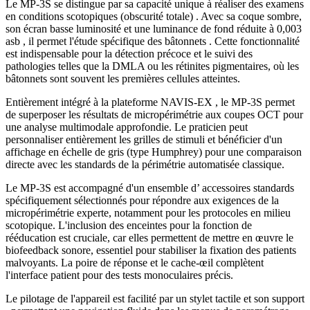
Le MP-3S se distingue par sa capacité unique à réaliser des examens
en conditions scotopiques (obscurité totale) . Avec sa coque sombre,
son écran basse luminosité et une luminance de fond réduite à 0,003
asb , il permet l'étude spécifique des bâtonnets . Cette fonctionnalité
est indispensable pour la détection précoce et le suivi des
pathologies telles que la DMLA ou les rétinites pigmentaires, où les
bâtonnets sont souvent les premières cellules atteintes.
Entièrement intégré à la plateforme NAVIS-EX , le MP-3S permet
de superposer les résultats de micropérimétrie aux coupes OCT pour
une analyse multimodale approfondie. Le praticien peut
personnaliser entièrement les grilles de stimuli et bénéficier d'un
affichage en échelle de gris (type Humphrey) pour une comparaison
directe avec les standards de la périmétrie automatisée classique.
Le MP-3S est accompagné d'un ensemble d’ accessoires standards
spécifiquement sélectionnés pour répondre aux exigences de la
micropérimétrie experte, notamment pour les protocoles en milieu
scotopique. L'inclusion des enceintes pour la fonction de
rééducation est cruciale, car elles permettent de mettre en œuvre le
biofeedback sonore, essentiel pour stabiliser la fixation des patients
malvoyants. La poire de réponse et le cache-œil complètent
l'interface patient pour des tests monoculaires précis.
Le pilotage de l'appareil est facilité par un stylet tactile et son support