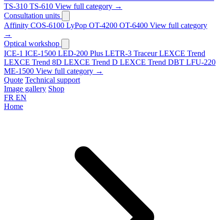
TS-310
TS-610
View full category →
Consultation units
Affinity
COS-6100
LyPop
OT-4200
OT-6400
View full category
→
Optical workshop
ICE-1
ICE-1500
LED-200 Plus
LETR-3 Traceur LEXCE Trend
LEXCE Trend 8D
LEXCE Trend D
LEXCE Trend DBT
LFU-220
ME-1500
View full category →
Quote
Technical support
Image gallery
Shop
FR
EN
Home