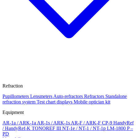
Refraction
Pupillometers
Lensmeters
Auto-refractors
Refractors
Standalone
refraction system
Test chart displays
Mobile optician kit
Equipment
AR-1a / ARK-1a
AR-1s / ARK-1s
AR-F / ARK-F
CP-9
HandyRef
/ HandyRef-K
TONOREF III
NT-1e / NT-1 / NT-1p
LM-1800 P –
PD