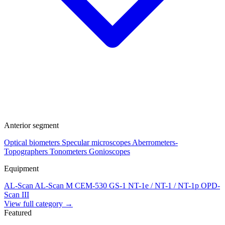
Anterior segment
Optical biometers
Specular microscopes
Aberrometers-
Topographers
Tonometers
Gonioscopes
Equipment
AL-Scan
AL-Scan M
CEM-530
GS-1
NT-1e / NT-1 / NT-1p
OPD-
Scan III
View full category →
Featured