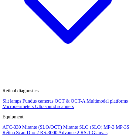
Retinal diagnostics
Slit lamps
Fundus cameras
OCT & OCT-A
Multimodal platforms
Microperimeters
Ultrasound scanners
Equipment
AFC-330
Mirante (SLO/OCT)
Mirante SLO (SLO)
MP-3
MP-3S
Rétina Scan Duo 2
RS-3000 Advance 2
RS-1 Glauvas