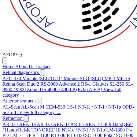
AFOPEQ
Home
About Us
Contact
Retinal diagnostics
AFC-330
Mirante (SLO/OCT)
Mirante SLO (SLO)
MP-3
MP-3S
Rétina Scan Duo 2
RS-3000 Advance 2
RS-1 Glauvas
SL-250
SL-
9900 / 9900 Zoom
US-4000 / 4000-P (Echo A + B)
View full
category →
Anterior segment
AL-Scan
AL-Scan M
CEM-530
GS-1
NT-1e / NT-1 / NT-1p
OPD-
Scan III
View full category →
Refraction
AR-1a / ARK-1a
AR-1s / ARK-1s
AR-F / ARK-F
CP-9
HandyRef
/ HandyRef-K
TONOREF III
NT-1e / NT-1 / NT-1p
LM-1800 P –
PD
LM-7 – 7P
RT-3100
RT-600
RT-6100
SC-1600 Pola / SC-1600