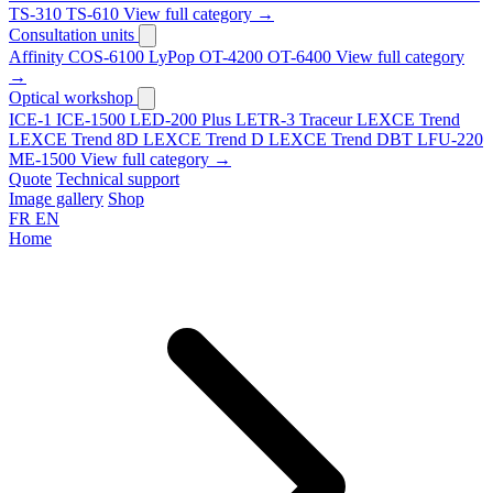
TS-310
TS-610
View full category →
Consultation units
Affinity
COS-6100
LyPop
OT-4200
OT-6400
View full category
→
Optical workshop
ICE-1
ICE-1500
LED-200 Plus
LETR-3 Traceur LEXCE Trend
LEXCE Trend 8D
LEXCE Trend D
LEXCE Trend DBT
LFU-220
ME-1500
View full category →
Quote
Technical support
Image gallery
Shop
FR
EN
Home