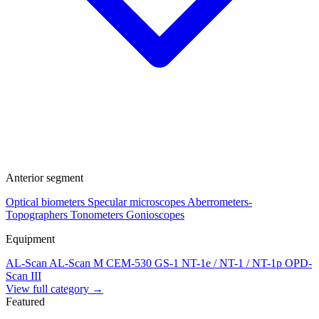
Anterior segment
Optical biometers
Specular microscopes
Aberrometers-
Topographers
Tonometers
Gonioscopes
Equipment
AL-Scan
AL-Scan M
CEM-530
GS-1
NT-1e / NT-1 / NT-1p
OPD-
Scan III
View full category →
Featured