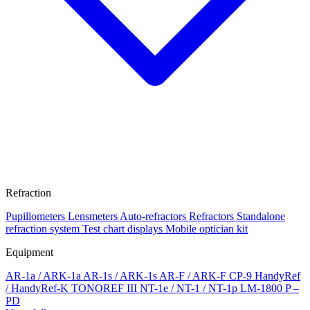
Refraction
Pupillometers
Lensmeters
Auto-refractors
Refractors
Standalone
refraction system
Test chart displays
Mobile optician kit
Equipment
AR-1a / ARK-1a
AR-1s / ARK-1s
AR-F / ARK-F
CP-9
HandyRef
/ HandyRef-K
TONOREF III
NT-1e / NT-1 / NT-1p
LM-1800 P –
PD