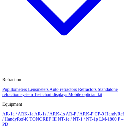
Refraction
Pupillometers
Lensmeters
Auto-refractors
Refractors
Standalone
refraction system
Test chart displays
Mobile optician kit
Equipment
AR-1a / ARK-1a
AR-1s / ARK-1s
AR-F / ARK-F
CP-9
HandyRef
/ HandyRef-K
TONOREF III
NT-1e / NT-1 / NT-1p
LM-1800 P –
PD