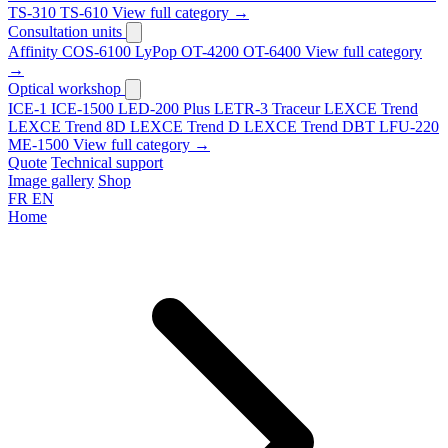
TS-310
TS-610
View full category →
Consultation units
Affinity
COS-6100
LyPop
OT-4200
OT-6400
View full category
→
Optical workshop
ICE-1
ICE-1500
LED-200 Plus
LETR-3 Traceur LEXCE Trend
LEXCE Trend 8D
LEXCE Trend D
LEXCE Trend DBT
LFU-220
ME-1500
View full category →
Quote
Technical support
Image gallery
Shop
FR
EN
Home