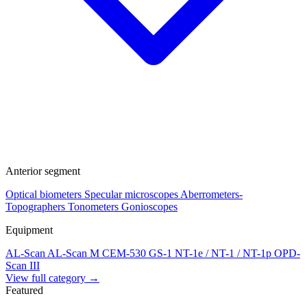
Anterior segment
Optical biometers
Specular microscopes
Aberrometers-
Topographers
Tonometers
Gonioscopes
Equipment
AL-Scan
AL-Scan M
CEM-530
GS-1
NT-1e / NT-1 / NT-1p
OPD-
Scan III
View full category →
Featured