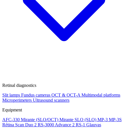
Retinal diagnostics
Slit lamps
Fundus cameras
OCT & OCT-A
Multimodal platforms
Microperimeters
Ultrasound scanners
Equipment
AFC-330
Mirante (SLO/OCT)
Mirante SLO (SLO)
MP-3
MP-3S
Rétina Scan Duo 2
RS-3000 Advance 2
RS-1 Glauvas