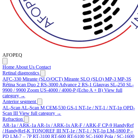
AFOPEQ
Home
About Us
Contact
Retinal diagnostics
AFC-330
Mirante (SLO/OCT)
Mirante SLO (SLO)
MP-3
MP-3S
Rétina Scan Duo 2
RS-3000 Advance 2
RS-1 Glauvas
SL-250
SL-
9900 / 9900 Zoom
US-4000 / 4000-P (Echo A + B)
View full
category →
Anterior segment
AL-Scan
AL-Scan M
CEM-530
GS-1
NT-1e / NT-1 / NT-1p
OPD-
Scan III
View full category →
Refraction
AR-1a / ARK-1a
AR-1s / ARK-1s
AR-F / ARK-F
CP-9
HandyRef
/ HandyRef-K
TONOREF III
NT-1e / NT-1 / NT-1p
LM-1800 P –
PD
LM-7 – 7P
RT-3100
RT-600
RT-6100
SC-1600 Pola / SC-1600