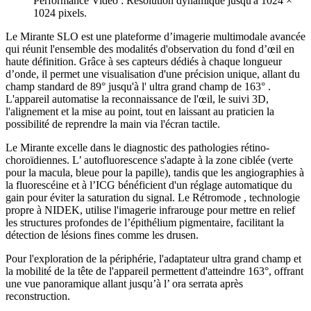
Performance Vidéo :
Résolution dynamique jusqu'à 1024 ×
1024 pixels.
Le Mirante SLO est une plateforme d’imagerie multimodale avancée
qui réunit l'ensemble des modalités d'observation du fond d’œil en
haute définition. Grâce à ses capteurs dédiés à chaque longueur
d’onde, il permet une visualisation d'une précision unique, allant du
champ standard de 89° jusqu'à l' ultra grand champ de 163° .
L'appareil automatise la reconnaissance de l'œil, le suivi 3D,
l'alignement et la mise au point, tout en laissant au praticien la
possibilité de reprendre la main via l'écran tactile.
Le Mirante excelle dans le diagnostic des pathologies rétino-
choroïdiennes. L’ autofluorescence s'adapte à la zone ciblée (verte
pour la macula, bleue pour la papille), tandis que les angiographies à
la fluorescéine et à l’ICG bénéficient d'un réglage automatique du
gain pour éviter la saturation du signal. Le Rétromode , technologie
propre à NIDEK, utilise l'imagerie infrarouge pour mettre en relief
les structures profondes de l’épithélium pigmentaire, facilitant la
détection de lésions fines comme les drusen.
Pour l'exploration de la périphérie, l'adaptateur ultra grand champ et
la mobilité de la tête de l'appareil permettent d'atteindre 163°, offrant
une vue panoramique allant jusqu’à l’ ora serrata après
reconstruction.