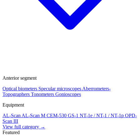
Anterior segment
Optical biometers
Specular microscopes
Aberrometers-
Topographers
Tonometers
Gonioscopes
Equipment
AL-Scan
AL-Scan M
CEM-530
GS-1
NT-1e / NT-1 / NT-1p
OPD-
Scan III
View full category →
Featured