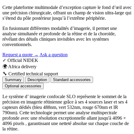
Cette plateforme multimodale d’exception capture le fond d’œil avec
une précision chirurgicale, offrant un champ de vision ultra-large qui
s’étend du pôle postérieur jusqu’à l’extrême périphérie.
En fusionnant différentes modalités d’imagerie, il permet une
analyse simultanée et profonde de la rétine et de la choroïde,
révélant des détails cliniques invisibles avec les systèmes
conventionnels.
Request a quote →
Ask a question
✓
Official NIDEK
🌍
Africa delivery
🔧
Certified technical support
Summary
Description
Standard accessories
Optional accessories
Le système d’ imagerie confocale SLO représente le sommet de la
précision en imagerie rétinienne grâce à ses 4 sources laser et ses 4
capteurs dédiés (bleu 488nm, vert 532nm, rouge 670nm et IR
790nm). Cette technologie permet une analyse multispectrale
profonde avec une résolution exceptionnelle allant jusqu'à 4096 ×
4096 pixels , garantissant une netteté absolue sur chaque couche de
la rétine.