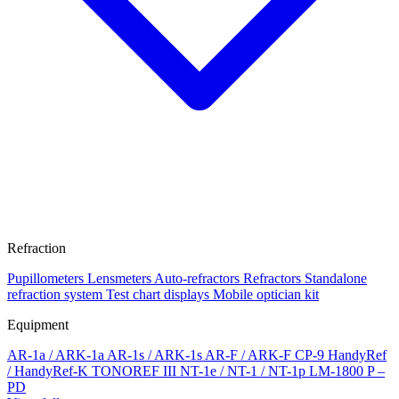
Refraction
Pupillometers
Lensmeters
Auto-refractors
Refractors
Standalone
refraction system
Test chart displays
Mobile optician kit
Equipment
AR-1a / ARK-1a
AR-1s / ARK-1s
AR-F / ARK-F
CP-9
HandyRef
/ HandyRef-K
TONOREF III
NT-1e / NT-1 / NT-1p
LM-1800 P –
PD