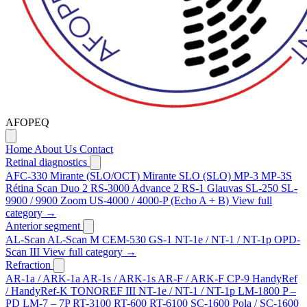
AFOPEQ
Home
About Us
Contact
Retinal diagnostics
AFC-330
Mirante (SLO/OCT)
Mirante SLO (SLO)
MP-3
MP-3S
Rétina Scan Duo 2
RS-3000 Advance 2
RS-1 Glauvas
SL-250
SL-
9900 / 9900 Zoom
US-4000 / 4000-P (Echo A + B)
View full
category →
Anterior segment
AL-Scan
AL-Scan M
CEM-530
GS-1
NT-1e / NT-1 / NT-1p
OPD-
Scan III
View full category →
Refraction
AR-1a / ARK-1a
AR-1s / ARK-1s
AR-F / ARK-F
CP-9
HandyRef
/ HandyRef-K
TONOREF III
NT-1e / NT-1 / NT-1p
LM-1800 P –
PD
LM-7 – 7P
RT-3100
RT-600
RT-6100
SC-1600 Pola / SC-1600