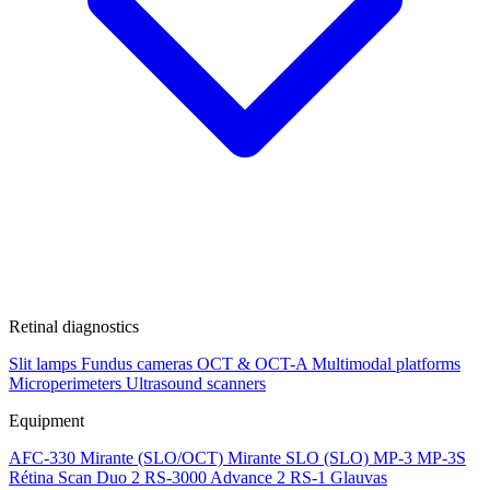
Retinal diagnostics
Slit lamps
Fundus cameras
OCT & OCT-A
Multimodal platforms
Microperimeters
Ultrasound scanners
Equipment
AFC-330
Mirante (SLO/OCT)
Mirante SLO (SLO)
MP-3
MP-3S
Rétina Scan Duo 2
RS-3000 Advance 2
RS-1 Glauvas