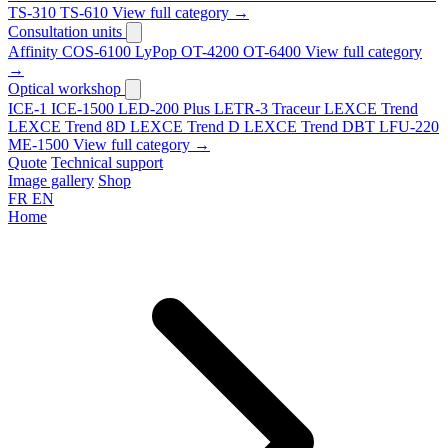
TS-310
TS-610
View full category →
Consultation units
Affinity
COS-6100
LyPop
OT-4200
OT-6400
View full category
→
Optical workshop
ICE-1
ICE-1500
LED-200 Plus
LETR-3 Traceur LEXCE Trend
LEXCE Trend 8D
LEXCE Trend D
LEXCE Trend DBT
LFU-220
ME-1500
View full category →
Quote
Technical support
Image gallery
Shop
FR
EN
Home