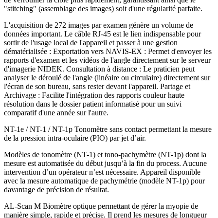
"stitching" (assemblage des images) soit d'une régularité parfaite.
L'acquisition de 272 images par examen génère un volume de
données important. Le câble RJ-45 est le lien indispensable pour
sortir de l'usage local de l'appareil et passer à une gestion
dématérialisée : Exportation vers NAVIS-EX : Permet d'envoyer les
rapports d'examen et les vidéos de l'angle directement sur le serveur
d'imagerie NIDEK. Consultation à distance : Le praticien peut
analyser le déroulé de l'angle (linéaire ou circulaire) directement sur
l'écran de son bureau, sans rester devant l'appareil. Partage et
Archivage : Facilite l'intégration des rapports couleur haute
résolution dans le dossier patient informatisé pour un suivi
comparatif d'une année sur l'autre.
NT-1e / NT-1 / NT-1p Tonomètre sans contact permettant la mesure
de la pression intra-oculaire (PIO) par jet d’air.
Modèles de tonomètre (NT-1) et tono-pachymètre (NT-1p) dont la
mesure est automatisée du début jusqu’à la fin du process. Aucune
intervention d’un opérateur n’est nécessaire. Appareil disponible
avec la mesure automatique de pachymétrie (modèle NT-1p) pour
davantage de précision de résultat.
AL-Scan M Biomètre optique permettant de gérer la myopie de
manière simple, rapide et précise. Il prend les mesures de longueur