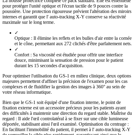
La housse protectrice complète ce pack standard. Elle est essentielle
pour protéger l'unité optique et l'écran tactile de 9 pouces contre la
poussière. Une protection rigoureuse prévient l'altération des miroirs
internes et garantit que l' auto-tracking X-Y conserve sa réactivité
maximale sur le long terme.
✓
Optique :
Il élimine les reflets et les bulles d'air entre la cornée
et le cône, permettant aux 272 clichés d'être parfaitement nets.
✓
Confort :
Sa viscosité est étudiée pour offrir une interface
douce, minimisant la sensation de pression pour le patient
durant les 15 secondes d'acquisition.
Pour optimiser l'utilisation du GS-1 en milieu clinique, deux options
majeures permettent d'affiner la précision de l'examen pour les cas
complexes et de fluidifier la gestion des images à 360° au sein de
votre réseau informatique.
Bien que le GS-1 soit équipé d'une fixation interne, le point de
fixation externe est un accessoire précieux pour les patients ayant
des difficultés à maintenir une direction du regard stable. Maîtrise du
regard : Il aide l'œil controlatéral à se fixer sur une cible lumineuse
déportée, stabilisant ainsi l'œil examiné. Optimisation du centrage :
En facilitant l'immobilité du patient, il permet à l' auto-tracking X-Y
de verrouiller la cible plus rapidement, garantissant ainsi que le