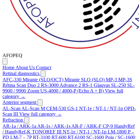
AFOPEQ
Home
About Us
Contact
Retinal diagnostics
AFC-330
Mirante (SLO/OCT)
Mirante SLO (SLO)
MP-3
MP-3S
Rétina Scan Duo 2
RS-3000 Advance 2
RS-1 Glauvas
SL-250
SL-
9900 / 9900 Zoom
US-4000 / 4000-P (Echo A + B)
View full
category →
Anterior segment
AL-Scan
AL-Scan M
CEM-530
GS-1
NT-1e / NT-1 / NT-1p
OPD-
Scan III
View full category →
Refraction
AR-1a / ARK-1a
AR-1s / ARK-1s
AR-F / ARK-F
CP-9
HandyRef
/ HandyRef-K
TONOREF III
NT-1e / NT-1 / NT-1p
LM-1800 P –
PD
LM-7 – 7P
RT-3100
RT-600
RT-6100
SC-1600 Pola / SC-1600