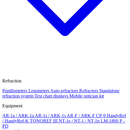
Refraction
Pupillometers
Lensmeters
Auto-refractors
Refractors
Standalone
refraction system
Test chart displays
Mobile optician kit
Equipment
AR-1a / ARK-1a
AR-1s / ARK-1s
AR-F / ARK-F
CP-9
HandyRef
/ HandyRef-K
TONOREF III
NT-1e / NT-1 / NT-1p
LM-1800 P –
PD