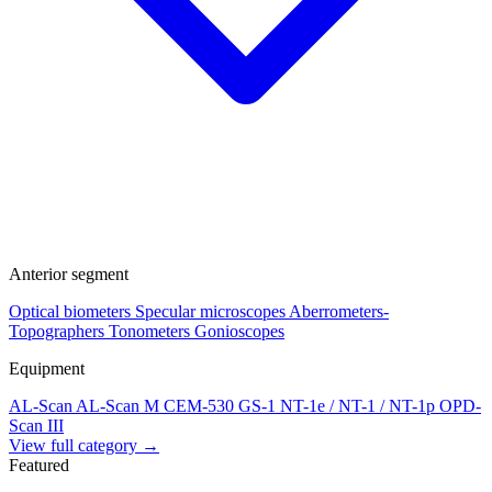
Anterior segment
Optical biometers
Specular microscopes
Aberrometers-
Topographers
Tonometers
Gonioscopes
Equipment
AL-Scan
AL-Scan M
CEM-530
GS-1
NT-1e / NT-1 / NT-1p
OPD-
Scan III
View full category →
Featured