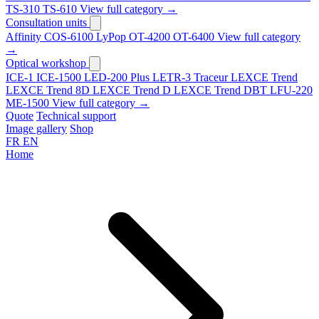
TS-310
TS-610
View full category →
Consultation units
Affinity
COS-6100
LyPop
OT-4200
OT-6400
View full category
→
Optical workshop
ICE-1
ICE-1500
LED-200 Plus
LETR-3 Traceur LEXCE Trend
LEXCE Trend 8D
LEXCE Trend D
LEXCE Trend DBT
LFU-220
ME-1500
View full category →
Quote
Technical support
Image gallery
Shop
FR
EN
Home