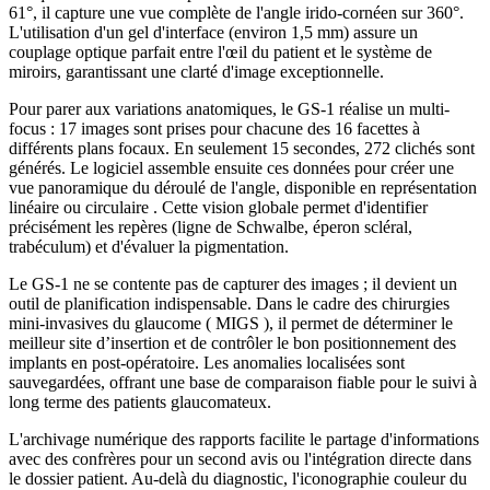
61°, il capture une vue complète de l'angle irido-cornéen sur 360°.
L'utilisation d'un gel d'interface (environ 1,5 mm) assure un
couplage optique parfait entre l'œil du patient et le système de
miroirs, garantissant une clarté d'image exceptionnelle.
Pour parer aux variations anatomiques, le GS-1 réalise un multi-
focus : 17 images sont prises pour chacune des 16 facettes à
différents plans focaux. En seulement 15 secondes, 272 clichés sont
générés. Le logiciel assemble ensuite ces données pour créer une
vue panoramique du déroulé de l'angle, disponible en représentation
linéaire ou circulaire . Cette vision globale permet d'identifier
précisément les repères (ligne de Schwalbe, éperon scléral,
trabéculum) et d'évaluer la pigmentation.
Le GS-1 ne se contente pas de capturer des images ; il devient un
outil de planification indispensable. Dans le cadre des chirurgies
mini-invasives du glaucome ( MIGS ), il permet de déterminer le
meilleur site d’insertion et de contrôler le bon positionnement des
implants en post-opératoire. Les anomalies localisées sont
sauvegardées, offrant une base de comparaison fiable pour le suivi à
long terme des patients glaucomateux.
L'archivage numérique des rapports facilite le partage d'informations
avec des confrères pour un second avis ou l'intégration directe dans
le dossier patient. Au-delà du diagnostic, l'iconographie couleur du