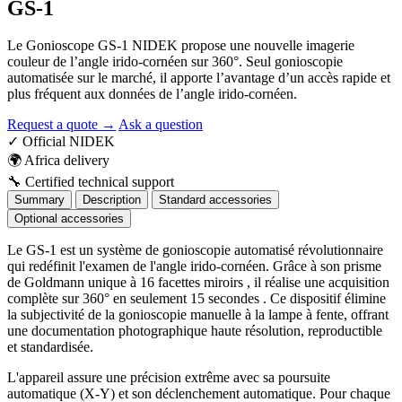
GS-1
Le Gonioscope GS-1 NIDEK propose une nouvelle imagerie
couleur de l’angle irido-cornéen sur 360°. Seul gonioscopie
automatisée sur le marché, il apporte l’avantage d’un accès rapide et
plus fréquent aux données de l’angle irido-cornéen.
Request a quote →
Ask a question
✓
Official NIDEK
🌍
Africa delivery
🔧
Certified technical support
Summary
Description
Standard accessories
Optional accessories
Le GS-1 est un système de gonioscopie automatisé révolutionnaire
qui redéfinit l'examen de l'angle irido-cornéen. Grâce à son prisme
de Goldmann unique à 16 facettes miroirs , il réalise une acquisition
complète sur 360° en seulement 15 secondes . Ce dispositif élimine
la subjectivité de la gonioscopie manuelle à la lampe à fente, offrant
une documentation photographique haute résolution, reproductible
et standardisée.
L'appareil assure une précision extrême avec sa poursuite
automatique (X-Y) et son déclenchement automatique. Pour chaque