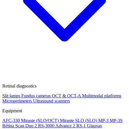
Retinal diagnostics
Slit lamps
Fundus cameras
OCT & OCT-A
Multimodal platforms
Microperimeters
Ultrasound scanners
Equipment
AFC-330
Mirante (SLO/OCT)
Mirante SLO (SLO)
MP-3
MP-3S
Rétina Scan Duo 2
RS-3000 Advance 2
RS-1 Glauvas