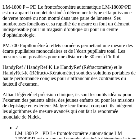
LM-1800 P – PD Le frontofocomètre automatique LM-1800P/PD
est un appareil complet destiné à déterminer le type et la puissance
de verre monté ou non monté dans une paire de lunettes. Ses
nombreuses fonctions et sa rapidité de mesure en font un élément
indispensable pour un magasin d’optique ou pour un centre
d’ophtalmologie.
PM-700 Pupillomètre à reflets cornéens permettant une mesure des
écarts pupillaires monoculaires et de l’écart pupillaire total. Les
mesures sont possibles pour une distance de 30 cm à l’infini.
HandyRef / HandyRef-K Le HandyRef (Réfractomètre) et le
HandyRef-K (Réfracto-Kératomètre) sont des solutions portables de
haute performance conçues pour s’affranchir des contraintes du
fauteuil d’examen.
Alliant légèreté et précision clinique, ils sont les outils idéaux pour
l’examen des patients alités, des jeunes enfants ou pour les missions
de dépistage en extérieur. Malgré leur format compact, ils intègrent
les algorithmes de mesure avancés qui ont fait la renommée
mondiale de Nidek.
✓
LM-1800 P – PD Le frontofocomètre automatique LM-
1800P/PD est un appareil complet destiné à déterminer le type