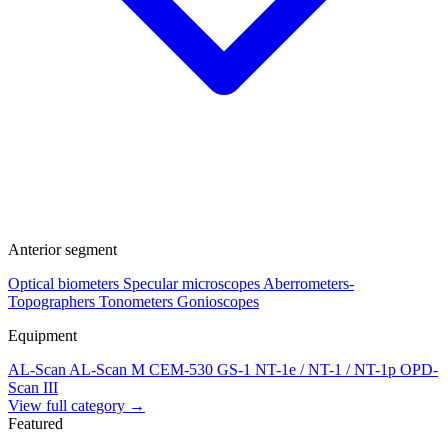
Anterior segment
Optical biometers
Specular microscopes
Aberrometers-
Topographers
Tonometers
Gonioscopes
Equipment
AL-Scan
AL-Scan M
CEM-530
GS-1
NT-1e / NT-1 / NT-1p
OPD-
Scan III
View full category →
Featured