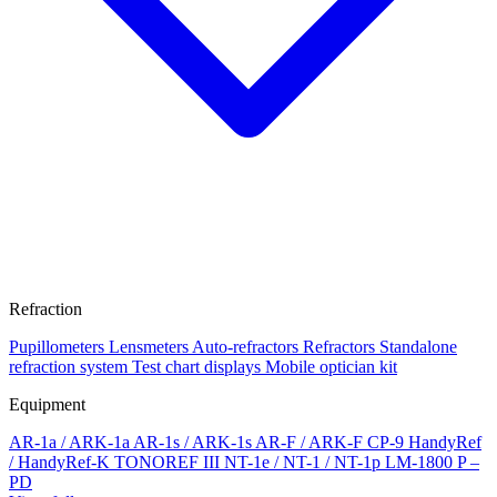
Refraction
Pupillometers
Lensmeters
Auto-refractors
Refractors
Standalone
refraction system
Test chart displays
Mobile optician kit
Equipment
AR-1a / ARK-1a
AR-1s / ARK-1s
AR-F / ARK-F
CP-9
HandyRef
/ HandyRef-K
TONOREF III
NT-1e / NT-1 / NT-1p
LM-1800 P –
PD