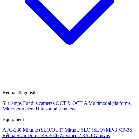
Retinal diagnostics
Slit lamps
Fundus cameras
OCT & OCT-A
Multimodal platforms
Microperimeters
Ultrasound scanners
Equipment
AFC-330
Mirante (SLO/OCT)
Mirante SLO (SLO)
MP-3
MP-3S
Rétina Scan Duo 2
RS-3000 Advance 2
RS-1 Glauvas