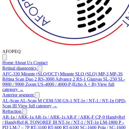
AFOPEQ
Home
About Us
Contact
Retinal diagnostics
AFC-330
Mirante (SLO/OCT)
Mirante SLO (SLO)
MP-3
MP-3S
Rétina Scan Duo 2
RS-3000 Advance 2
RS-1 Glauvas
SL-250
SL-
9900 / 9900 Zoom
US-4000 / 4000-P (Echo A + B)
View full
category →
Anterior segment
AL-Scan
AL-Scan M
CEM-530
GS-1
NT-1e / NT-1 / NT-1p
OPD-
Scan III
View full category →
Refraction
AR-1a / ARK-1a
AR-1s / ARK-1s
AR-F / ARK-F
CP-9
HandyRef
/ HandyRef-K
TONOREF III
NT-1e / NT-1 / NT-1p
LM-1800 P –
PD
LM-7 – 7P
RT-3100
RT-600
RT-6100
SC-1600 Pola / SC-1600