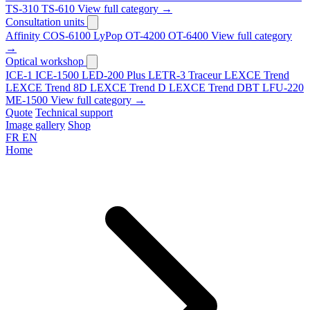
TS-310
TS-610
View full category →
Consultation units
Affinity
COS-6100
LyPop
OT-4200
OT-6400
View full category
→
Optical workshop
ICE-1
ICE-1500
LED-200 Plus
LETR-3 Traceur LEXCE Trend
LEXCE Trend 8D
LEXCE Trend D
LEXCE Trend DBT
LFU-220
ME-1500
View full category →
Quote
Technical support
Image gallery
Shop
FR
EN
Home