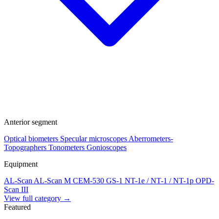
Anterior segment
Optical biometers
Specular microscopes
Aberrometers-
Topographers
Tonometers
Gonioscopes
Equipment
AL-Scan
AL-Scan M
CEM-530
GS-1
NT-1e / NT-1 / NT-1p
OPD-
Scan III
View full category →
Featured