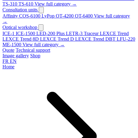
TS-310
TS-610
View full category →
Consultation units
Affinity
COS-6100
LyPop
OT-4200
OT-6400
View full category
→
Optical workshop
ICE-1
ICE-1500
LED-200 Plus
LETR-3 Traceur LEXCE Trend
LEXCE Trend 8D
LEXCE Trend D
LEXCE Trend DBT
LFU-220
ME-1500
View full category →
Quote
Technical support
Image gallery
Shop
FR
EN
Home