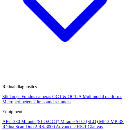
Retinal diagnostics
Slit lamps
Fundus cameras
OCT & OCT-A
Multimodal platforms
Microperimeters
Ultrasound scanners
Equipment
AFC-330
Mirante (SLO/OCT)
Mirante SLO (SLO)
MP-3
MP-3S
Rétina Scan Duo 2
RS-3000 Advance 2
RS-1 Glauvas