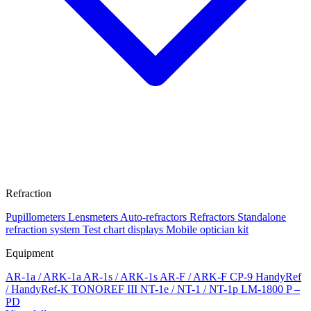
Refraction
Pupillometers
Lensmeters
Auto-refractors
Refractors
Standalone
refraction system
Test chart displays
Mobile optician kit
Equipment
AR-1a / ARK-1a
AR-1s / ARK-1s
AR-F / ARK-F
CP-9
HandyRef
/ HandyRef-K
TONOREF III
NT-1e / NT-1 / NT-1p
LM-1800 P –
PD