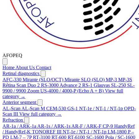
AFOPEQ
Home
About Us
Contact
Retinal diagnostics
AFC-330
Mirante (SLO/OCT)
Mirante SLO (SLO)
MP-3
MP-3S
Rétina Scan Duo 2
RS-3000 Advance 2
RS-1 Glauvas
SL-250
SL-
9900 / 9900 Zoom
US-4000 / 4000-P (Echo A + B)
View full
category →
Anterior segment
AL-Scan
AL-Scan M
CEM-530
GS-1
NT-1e / NT-1 / NT-1p
OPD-
Scan III
View full category →
Refraction
AR-1a / ARK-1a
AR-1s / ARK-1s
AR-F / ARK-F
CP-9
HandyRef
/ HandyRef-K
TONOREF III
NT-1e / NT-1 / NT-1p
LM-1800 P –
PD
LM-7 – 7P
RT-3100
RT-600
RT-6100
SC-1600 Pola / SC-1600