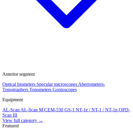
Anterior segment
Optical biometers
Specular microscopes
Aberrometers-
Topographers
Tonometers
Gonioscopes
Equipment
AL-Scan
AL-Scan M
CEM-530
GS-1
NT-1e / NT-1 / NT-1p
OPD-
Scan III
View full category →
Featured