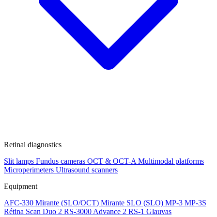
Retinal diagnostics
Slit lamps
Fundus cameras
OCT & OCT-A
Multimodal platforms
Microperimeters
Ultrasound scanners
Equipment
AFC-330
Mirante (SLO/OCT)
Mirante SLO (SLO)
MP-3
MP-3S
Rétina Scan Duo 2
RS-3000 Advance 2
RS-1 Glauvas