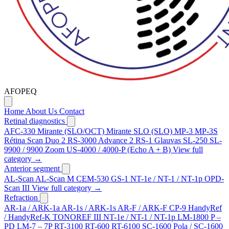
AFOPEQ
Home
About Us
Contact
Retinal diagnostics
AFC-330
Mirante (SLO/OCT)
Mirante SLO (SLO)
MP-3
MP-3S
Rétina Scan Duo 2
RS-3000 Advance 2
RS-1 Glauvas
SL-250
SL-
9900 / 9900 Zoom
US-4000 / 4000-P (Echo A + B)
View full
category →
Anterior segment
AL-Scan
AL-Scan M
CEM-530
GS-1
NT-1e / NT-1 / NT-1p
OPD-
Scan III
View full category →
Refraction
AR-1a / ARK-1a
AR-1s / ARK-1s
AR-F / ARK-F
CP-9
HandyRef
/ HandyRef-K
TONOREF III
NT-1e / NT-1 / NT-1p
LM-1800 P –
PD
LM-7 – 7P
RT-3100
RT-600
RT-6100
SC-1600 Pola / SC-1600