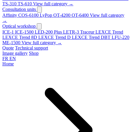
TS-310
TS-610
View full category →
Consultation units
Affinity
COS-6100
LyPop
OT-4200
OT-6400
View full category
→
Optical workshop
ICE-1
ICE-1500
LED-200 Plus
LETR-3 Traceur LEXCE Trend
LEXCE Trend 8D
LEXCE Trend D
LEXCE Trend DBT
LFU-220
ME-1500
View full category →
Quote
Technical support
Image gallery
Shop
FR
EN
Home