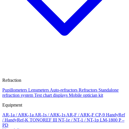
Refraction
Pupillometers
Lensmeters
Auto-refractors
Refractors
Standalone
refraction system
Test chart displays
Mobile optician kit
Equipment
AR-1a / ARK-1a
AR-1s / ARK-1s
AR-F / ARK-F
CP-9
HandyRef
/ HandyRef-K
TONOREF III
NT-1e / NT-1 / NT-1p
LM-1800 P –
PD