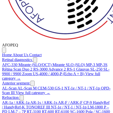
AFOPEQ
Home
About Us
Contact
Retinal diagnostics
AFC-330
Mirante (SLO/OCT)
Mirante SLO (SLO)
MP-3
MP-3S
Rétina Scan Duo 2
RS-3000 Advance 2
RS-1 Glauvas
SL-250
SL-
9900 / 9900 Zoom
US-4000 / 4000-P (Echo A + B)
View full
category →
Anterior segment
AL-Scan
AL-Scan M
CEM-530
GS-1
NT-1e / NT-1 / NT-1p
OPD-
Scan III
View full category →
Refraction
AR-1a / ARK-1a
AR-1s / ARK-1s
AR-F / ARK-F
CP-9
HandyRef
/ HandyRef-K
TONOREF III
NT-1e / NT-1 / NT-1p
LM-1800 P –
PD
LM-7 – 7P
RT-3100
RT-600
RT-6100
SC-1600 Pola / SC-1600