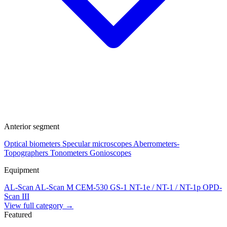
Anterior segment
Optical biometers
Specular microscopes
Aberrometers-
Topographers
Tonometers
Gonioscopes
Equipment
AL-Scan
AL-Scan M
CEM-530
GS-1
NT-1e / NT-1 / NT-1p
OPD-
Scan III
View full category →
Featured