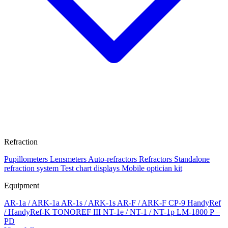
Refraction
Pupillometers
Lensmeters
Auto-refractors
Refractors
Standalone
refraction system
Test chart displays
Mobile optician kit
Equipment
AR-1a / ARK-1a
AR-1s / ARK-1s
AR-F / ARK-F
CP-9
HandyRef
/ HandyRef-K
TONOREF III
NT-1e / NT-1 / NT-1p
LM-1800 P –
PD