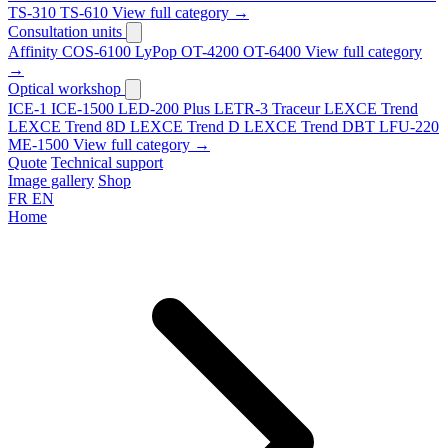
TS-310
TS-610
View full category →
Consultation units
Affinity
COS-6100
LyPop
OT-4200
OT-6400
View full category
→
Optical workshop
ICE-1
ICE-1500
LED-200 Plus
LETR-3 Traceur LEXCE Trend
LEXCE Trend 8D
LEXCE Trend D
LEXCE Trend DBT
LFU-220
ME-1500
View full category →
Quote
Technical support
Image gallery
Shop
FR
EN
Home