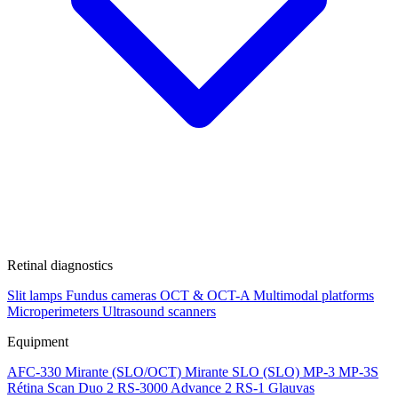
Retinal diagnostics
Slit lamps
Fundus cameras
OCT & OCT-A
Multimodal platforms
Microperimeters
Ultrasound scanners
Equipment
AFC-330
Mirante (SLO/OCT)
Mirante SLO (SLO)
MP-3
MP-3S
Rétina Scan Duo 2
RS-3000 Advance 2
RS-1 Glauvas