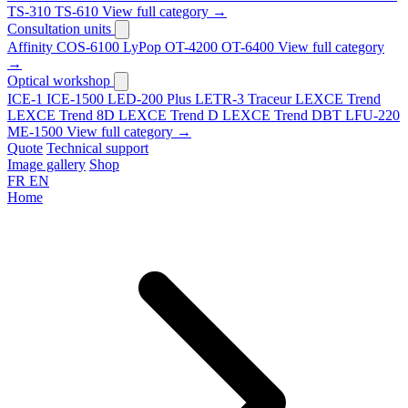
TS-310
TS-610
View full category →
Consultation units
Affinity
COS-6100
LyPop
OT-4200
OT-6400
View full category
→
Optical workshop
ICE-1
ICE-1500
LED-200 Plus
LETR-3 Traceur LEXCE Trend
LEXCE Trend 8D
LEXCE Trend D
LEXCE Trend DBT
LFU-220
ME-1500
View full category →
Quote
Technical support
Image gallery
Shop
FR
EN
Home