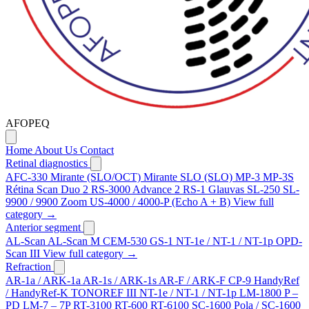
AFOPEQ
Home
About Us
Contact
Retinal diagnostics
AFC-330
Mirante (SLO/OCT)
Mirante SLO (SLO)
MP-3
MP-3S
Rétina Scan Duo 2
RS-3000 Advance 2
RS-1 Glauvas
SL-250
SL-
9900 / 9900 Zoom
US-4000 / 4000-P (Echo A + B)
View full
category →
Anterior segment
AL-Scan
AL-Scan M
CEM-530
GS-1
NT-1e / NT-1 / NT-1p
OPD-
Scan III
View full category →
Refraction
AR-1a / ARK-1a
AR-1s / ARK-1s
AR-F / ARK-F
CP-9
HandyRef
/ HandyRef-K
TONOREF III
NT-1e / NT-1 / NT-1p
LM-1800 P –
PD
LM-7 – 7P
RT-3100
RT-600
RT-6100
SC-1600 Pola / SC-1600