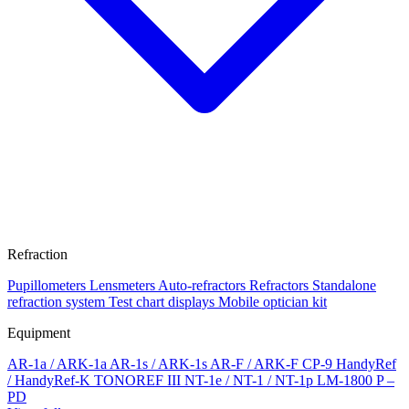
Refraction
Pupillometers
Lensmeters
Auto-refractors
Refractors
Standalone
refraction system
Test chart displays
Mobile optician kit
Equipment
AR-1a / ARK-1a
AR-1s / ARK-1s
AR-F / ARK-F
CP-9
HandyRef
/ HandyRef-K
TONOREF III
NT-1e / NT-1 / NT-1p
LM-1800 P –
PD