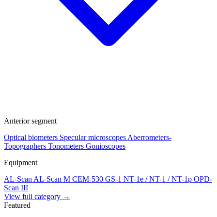
Anterior segment
Optical biometers
Specular microscopes
Aberrometers-
Topographers
Tonometers
Gonioscopes
Equipment
AL-Scan
AL-Scan M
CEM-530
GS-1
NT-1e / NT-1 / NT-1p
OPD-
Scan III
View full category →
Featured