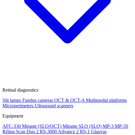
Retinal diagnostics
Slit lamps
Fundus cameras
OCT & OCT-A
Multimodal platforms
Microperimeters
Ultrasound scanners
Equipment
AFC-330
Mirante (SLO/OCT)
Mirante SLO (SLO)
MP-3
MP-3S
Rétina Scan Duo 2
RS-3000 Advance 2
RS-1 Glauvas