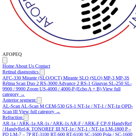
AFOPEQ
Home
About Us
Contact
Retinal diagnostics
AFC-330
Mirante (SLO/OCT)
Mirante SLO (SLO)
MP-3
MP-3S
Rétina Scan Duo 2
RS-3000 Advance 2
RS-1 Glauvas
SL-250
SL-
9900 / 9900 Zoom
US-4000 / 4000-P (Echo A + B)
View full
category →
Anterior segment
AL-Scan
AL-Scan M
CEM-530
GS-1
NT-1e / NT-1 / NT-1p
OPD-
Scan III
View full category →
Refraction
AR-1a / ARK-1a
AR-1s / ARK-1s
AR-F / ARK-F
CP-9
HandyRef
/ HandyRef-K
TONOREF III
NT-1e / NT-1 / NT-1p
LM-1800 P –
PD
LM-7 – 7P
RT-3100
RT-600
RT-6100
SC-1600 Pola / SC-1600