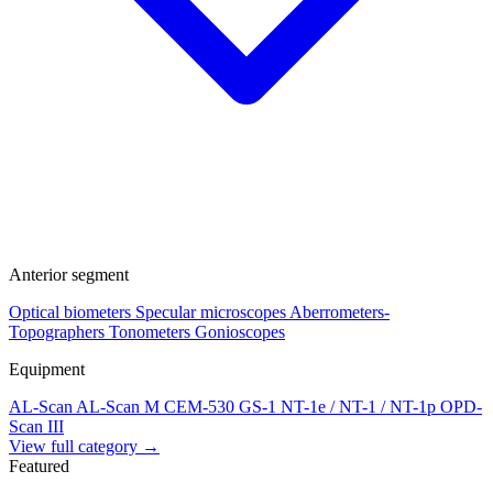
Anterior segment
Optical biometers
Specular microscopes
Aberrometers-
Topographers
Tonometers
Gonioscopes
Equipment
AL-Scan
AL-Scan M
CEM-530
GS-1
NT-1e / NT-1 / NT-1p
OPD-
Scan III
View full category →
Featured