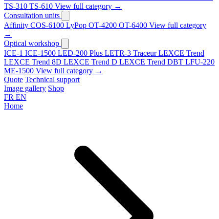
TS-310
TS-610
View full category →
Consultation units
Affinity
COS-6100
LyPop
OT-4200
OT-6400
View full category
→
Optical workshop
ICE-1
ICE-1500
LED-200 Plus
LETR-3 Traceur LEXCE Trend
LEXCE Trend 8D
LEXCE Trend D
LEXCE Trend DBT
LFU-220
ME-1500
View full category →
Quote
Technical support
Image gallery
Shop
FR
EN
Home