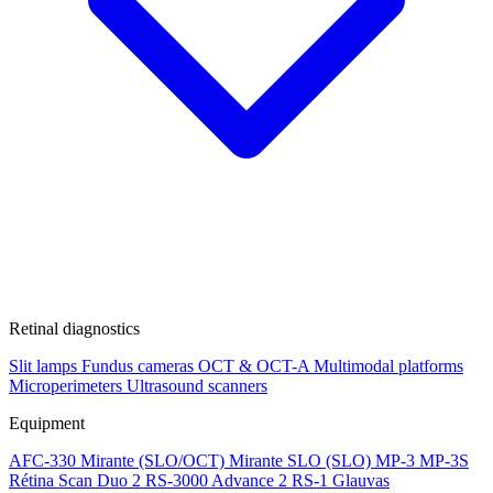
Retinal diagnostics
Slit lamps
Fundus cameras
OCT & OCT-A
Multimodal platforms
Microperimeters
Ultrasound scanners
Equipment
AFC-330
Mirante (SLO/OCT)
Mirante SLO (SLO)
MP-3
MP-3S
Rétina Scan Duo 2
RS-3000 Advance 2
RS-1 Glauvas