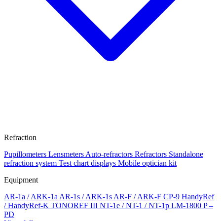
Refraction
Pupillometers
Lensmeters
Auto-refractors
Refractors
Standalone
refraction system
Test chart displays
Mobile optician kit
Equipment
AR-1a / ARK-1a
AR-1s / ARK-1s
AR-F / ARK-F
CP-9
HandyRef
/ HandyRef-K
TONOREF III
NT-1e / NT-1 / NT-1p
LM-1800 P –
PD