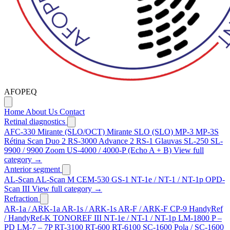
AFOPEQ
Home
About Us
Contact
Retinal diagnostics
AFC-330
Mirante (SLO/OCT)
Mirante SLO (SLO)
MP-3
MP-3S
Rétina Scan Duo 2
RS-3000 Advance 2
RS-1 Glauvas
SL-250
SL-
9900 / 9900 Zoom
US-4000 / 4000-P (Echo A + B)
View full
category →
Anterior segment
AL-Scan
AL-Scan M
CEM-530
GS-1
NT-1e / NT-1 / NT-1p
OPD-
Scan III
View full category →
Refraction
AR-1a / ARK-1a
AR-1s / ARK-1s
AR-F / ARK-F
CP-9
HandyRef
/ HandyRef-K
TONOREF III
NT-1e / NT-1 / NT-1p
LM-1800 P –
PD
LM-7 – 7P
RT-3100
RT-600
RT-6100
SC-1600 Pola / SC-1600