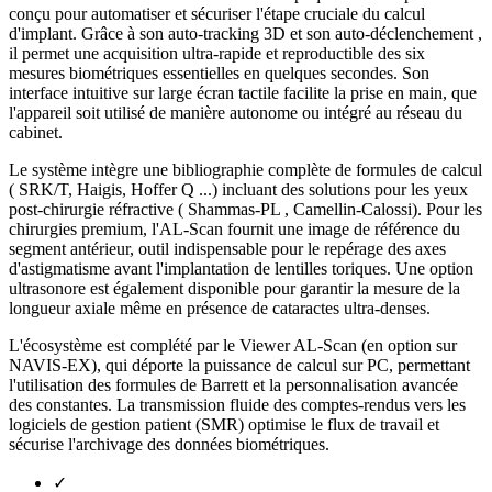
conçu pour automatiser et sécuriser l'étape cruciale du calcul
d'implant. Grâce à son auto-tracking 3D et son auto-déclenchement ,
il permet une acquisition ultra-rapide et reproductible des six
mesures biométriques essentielles en quelques secondes. Son
interface intuitive sur large écran tactile facilite la prise en main, que
l'appareil soit utilisé de manière autonome ou intégré au réseau du
cabinet.
Le système intègre une bibliographie complète de formules de calcul
( SRK/T, Haigis, Hoffer Q ...) incluant des solutions pour les yeux
post-chirurgie réfractive ( Shammas-PL , Camellin-Calossi). Pour les
chirurgies premium, l'AL-Scan fournit une image de référence du
segment antérieur, outil indispensable pour le repérage des axes
d'astigmatisme avant l'implantation de lentilles toriques. Une option
ultrasonore est également disponible pour garantir la mesure de la
longueur axiale même en présence de cataractes ultra-denses.
L'écosystème est complété par le Viewer AL-Scan (en option sur
NAVIS-EX), qui déporte la puissance de calcul sur PC, permettant
l'utilisation des formules de Barrett et la personnalisation avancée
des constantes. La transmission fluide des comptes-rendus vers les
logiciels de gestion patient (SMR) optimise le flux de travail et
sécurise l'archivage des données biométriques.
✓