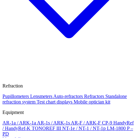
Refraction
Pupillometers
Lensmeters
Auto-refractors
Refractors
Standalone
refraction system
Test chart displays
Mobile optician kit
Equipment
AR-1a / ARK-1a
AR-1s / ARK-1s
AR-F / ARK-F
CP-9
HandyRef
/ HandyRef-K
TONOREF III
NT-1e / NT-1 / NT-1p
LM-1800 P –
PD