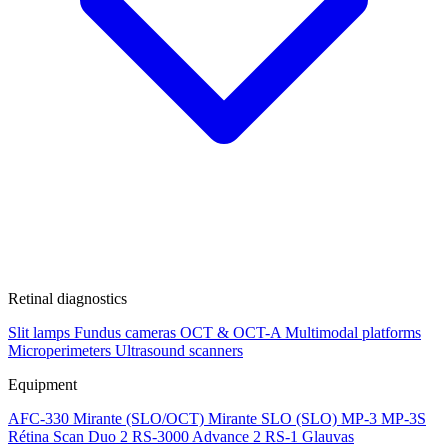
Retinal diagnostics
Slit lamps
Fundus cameras
OCT & OCT-A
Multimodal platforms
Microperimeters
Ultrasound scanners
Equipment
AFC-330
Mirante (SLO/OCT)
Mirante SLO (SLO)
MP-3
MP-3S
Rétina Scan Duo 2
RS-3000 Advance 2
RS-1 Glauvas