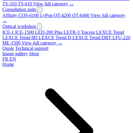
TS-310
TS-610
View full category →
Consultation units
Affinity
COS-6100
LyPop
OT-4200
OT-6400
View full category
→
Optical workshop
ICE-1
ICE-1500
LED-200 Plus
LETR-3 Traceur LEXCE Trend
LEXCE Trend 8D
LEXCE Trend D
LEXCE Trend DBT
LFU-220
ME-1500
View full category →
Quote
Technical support
Image gallery
Shop
FR
EN
Home