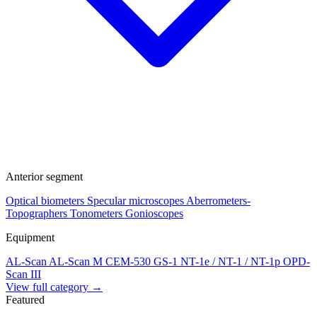
Anterior segment
Optical biometers
Specular microscopes
Aberrometers-
Topographers
Tonometers
Gonioscopes
Equipment
AL-Scan
AL-Scan M
CEM-530
GS-1
NT-1e / NT-1 / NT-1p
OPD-
Scan III
View full category →
Featured