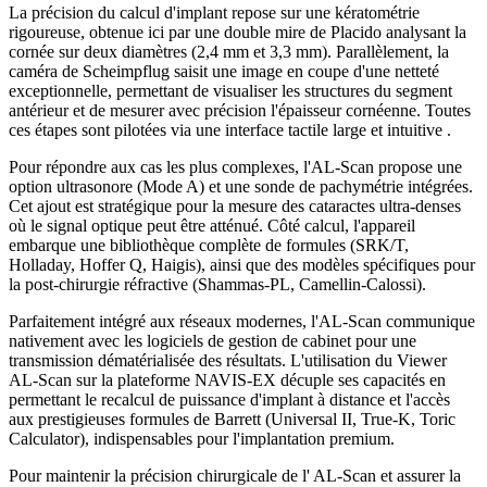
La précision du calcul d'implant repose sur une kératométrie
rigoureuse, obtenue ici par une double mire de Placido analysant la
cornée sur deux diamètres (2,4 mm et 3,3 mm). Parallèlement, la
caméra de Scheimpflug saisit une image en coupe d'une netteté
exceptionnelle, permettant de visualiser les structures du segment
antérieur et de mesurer avec précision l'épaisseur cornéenne. Toutes
ces étapes sont pilotées via une interface tactile large et intuitive .
Pour répondre aux cas les plus complexes, l'AL-Scan propose une
option ultrasonore (Mode A) et une sonde de pachymétrie intégrées.
Cet ajout est stratégique pour la mesure des cataractes ultra-denses
où le signal optique peut être atténué. Côté calcul, l'appareil
embarque une bibliothèque complète de formules (SRK/T,
Holladay, Hoffer Q, Haigis), ainsi que des modèles spécifiques pour
la post-chirurgie réfractive (Shammas-PL, Camellin-Calossi).
Parfaitement intégré aux réseaux modernes, l'AL-Scan communique
nativement avec les logiciels de gestion de cabinet pour une
transmission dématérialisée des résultats. L'utilisation du Viewer
AL-Scan sur la plateforme NAVIS-EX décuple ses capacités en
permettant le recalcul de puissance d'implant à distance et l'accès
aux prestigieuses formules de Barrett (Universal II, True-K, Toric
Calculator), indispensables pour l'implantation premium.
Pour maintenir la précision chirurgicale de l' AL-Scan et assurer la