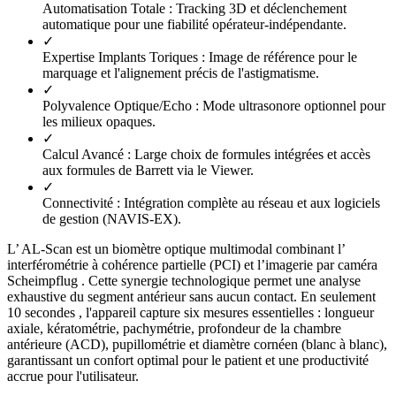
Automatisation Totale :
Tracking 3D et déclenchement
automatique pour une fiabilité opérateur-indépendante.
✓
Expertise Implants Toriques :
Image de référence pour le
marquage et l'alignement précis de l'astigmatisme.
✓
Polyvalence Optique/Echo :
Mode ultrasonore optionnel pour
les milieux opaques.
✓
Calcul Avancé :
Large choix de formules intégrées et accès
aux formules de Barrett via le Viewer.
✓
Connectivité :
Intégration complète au réseau et aux logiciels
de gestion (NAVIS-EX).
L’ AL-Scan est un biomètre optique multimodal combinant l’
interférométrie à cohérence partielle (PCI) et l’imagerie par caméra
Scheimpflug . Cette synergie technologique permet une analyse
exhaustive du segment antérieur sans aucun contact. En seulement
10 secondes , l'appareil capture six mesures essentielles : longueur
axiale, kératométrie, pachymétrie, profondeur de la chambre
antérieure (ACD), pupillométrie et diamètre cornéen (blanc à blanc),
garantissant un confort optimal pour le patient et une productivité
accrue pour l'utilisateur.